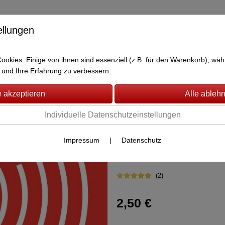
ellungen
okies. Einige von ihnen sind essenziell (z.B. für den Warenkorb), w
BERWACHUNG
FAHRZEUG-ÜBERWACHUNG
BRANDMEL
und Ihre Erfahrung zu verbessern.
er KT2
(32)
Individuelle Datenschutzeinstellungen
baer Aufklebe
Impressum
|
Datenschutz
Artikel-Nr.:
13041
von baer Electronics
(2)
2,50 €