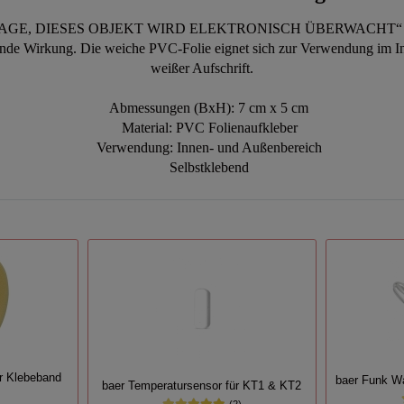
E, DIESES OBJEKT WIRD ELEKTRONISCH ÜBERWACHT“ Foli
nde Wirkung. Die weiche PVC-Folie eignet sich zur Verwendung im Inne
weißer Aufschrift.
Abmessungen (BxH): 7 cm x 5 cm
Material: PVC Folienaufkleber
Verwendung: Innen- und Außenbereich
Selbstklebend
r Klebeband
baer Funk W
baer Temperatursensor für KT1 & KT2
(2)