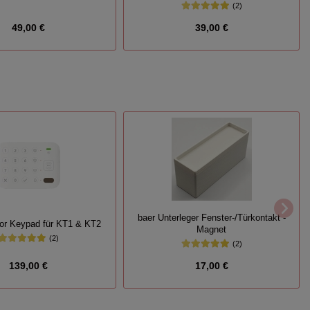
(2)
49,00 €
39,00 €
baer Unterleger Fenster-/Türkontakt -
or Keypad für KT1 & KT2
Magnet
(2)
(2)
139,00 €
17,00 €