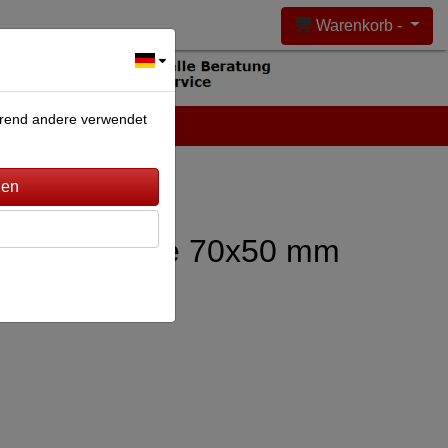
Warenkorb -
ährend andere verwendet
DEANLAGEN
KONTAKT
r Alarmanlage 70x50 mm