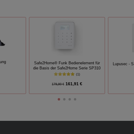
rung
Safe2Home® Funk Bedienelement für
Lupusec - S
die Basis der Safe2Home Serie SP310
(1)
161,91 €
179,90 €