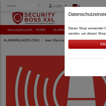
Login
Datenschutzeinst
Dieser Shop verwendet Co
SecurityBossXXL - HOME
ALARMANLAGEN
VIDEO-Ü
werden, um diesen Shop 
ALARMANLAGEN
(362)
baer Electronics
(51)
Alarmsystem ba