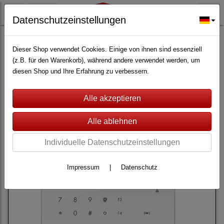
Datenschutzeinstellungen
ALARMANLAGEN
(361)
Lupus Electronics
(228)
Lupusec XT4
(76)
Dieser Shop verwendet Cookies. Einige von ihnen sind essenziell
(z.B. für den Warenkorb), während andere verwendet werden, um
diesen Shop und Ihre Erfahrung zu verbessern.
Filter
Sortierung wählen
Individuelle Datenschutzeinstellungen
Impressum
|
Datenschutz