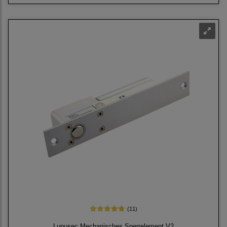
(11)
Lupusec Mechanisches Sperrelement V2