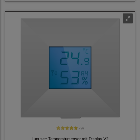
(9)
Lupusec Temperatursensor mit Display V2