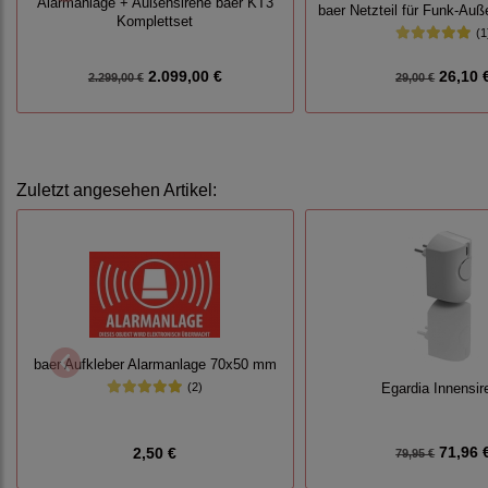
Alarmanlage + Außensirene baer KT3
baer Netzteil für Funk-Au
Komplettset
(1
2.099,00 €
26,10 
2.299,00 €
29,00 €
Zuletzt angesehen Artikel:
baer Aufkleber Alarmanlage 70x50 mm
(2)
Egardia Innensir
71,96 
2,50 €
79,95 €