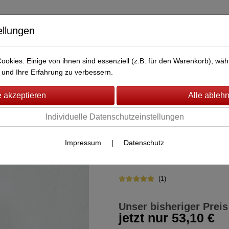
ellungen
okies. Einige von ihnen sind essenziell (z.B. für den Warenkorb), w
BERWACHUNG
FAHRZEUG-ÜBERWACHUNG
BRANDMEL
und Ihre Erfahrung zu verbessern.
er KT3
(17)
Individuelle Datenschutzeinstellungen
baer Funk Was
Impressum
|
Datenschutz
Artikel-Nr.:
60109
von baer Electronics
(1)
Unser bisheriger Preis
jetzt nur
53,10 €