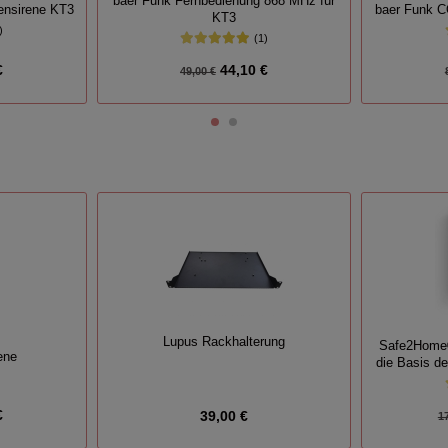
baer Funk Fernbedienung 868 MHz für
ßensirene KT3
baer Funk C
KT3
)
(1)
€
44,10 €
49,00 €
Lupus Rackhalterung
Safe2Home®
ene
die Basis d
€
39,00 €
1