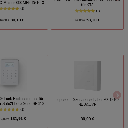
baer Funk Tür-/Fensterkontakt 868 MHz
O Melder 868 MHz für KT3
für KT3
(1)
(1)
80,10 €
53,10 €
89,00 €
59,00 €
 Funk Bedienelement für
Lupusec - Szenarienschalter V2 12102
er Safe2Home Serie SP310
NEU&OVP
(1)
161,91 €
89,00 €
79,90 €