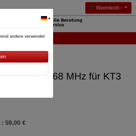
Warenkorb -
ährend andere verwendet
DEANLAGEN
KONTAKT
sermelder 868 MHz für KT3
 : 59,00 €