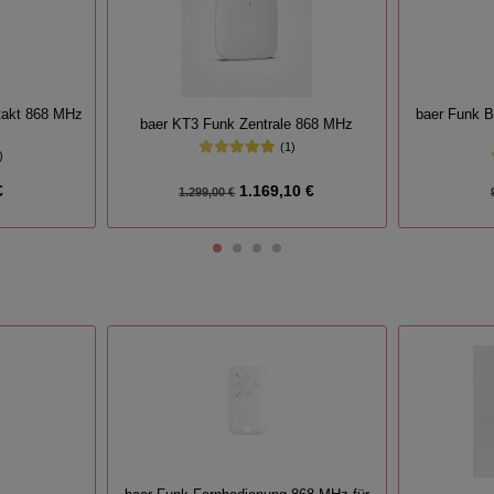
takt 868 MHz
baer Funk 
baer KT3 Funk Zentrale 868 MHz
(1)
)
€
1.169,10 €
1.299,00 €