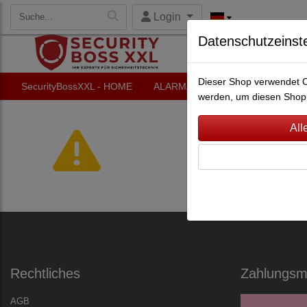
Login
Datenschutzeinst
Dieser Shop verwendet Co
SecurityBossXXL - HOME
ALARMANLAGEN
VIDEO-Ü
werden, um diesen Shop 
Es wurden leider keine Pro
Rechtliches
Zahlungsmö
AGB