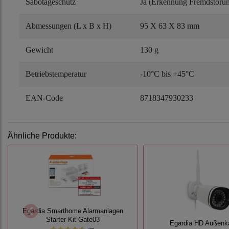
Sabotageschutz
Ja (Erkennung Fremdstöru
Abmessungen (L x B x H)
95 X 63 X 83 mm
Gewicht
130 g
Betriebstemperatur
-10°C bis +45°C
EAN-Code
8718347930233
Ähnliche Produkte:
Egardia Smarthome Alarmanlagen
Starter Kit Gate03
Egardia HD Außen