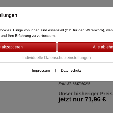
ellungen
okies. Einige von ihnen sind essenziell (z.B. für den Warenkorb), w
BERWACHUNG
FAHRZEUG-ÜBERWACHUNG
BRANDMEL
und Ihre Erfahrung zu verbessern.
ystem
(18)
Individuelle Datenschutzeinstellungen
Egardia Innens
Impressum
|
Datenschutz
Artikel-Nr.:
EG1111
von Egardia
EAN: 8718347930233
Unser bisheriger Preis
jetzt nur
71,96 €