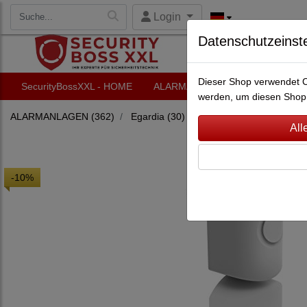
Login
Datenschutzeinst
Dieser Shop verwendet Co
SecurityBossXXL - HOME
ALARMANLAGEN
VIDEO-Ü
werden, um diesen Shop 
ALARMANLAGEN
(362)
Egardia
(30)
Egardia Gate 03 Alarms
-10%