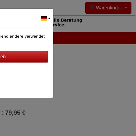
Warenkorb -
ährend andere verwendet
DEANLAGEN
KONTAKT
irene
 : 79,95 €