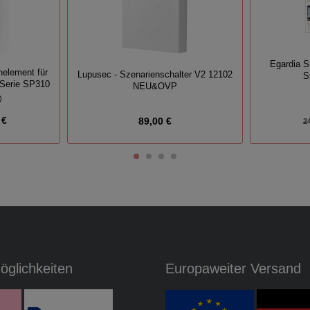
Egardia 
element für
Lupusec - Szenarienschalter V2 12102
S
 Serie SP310
NEU&OVP
)
 €
89,00 €
2
glichkeiten
Europaweiter Versand