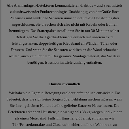
Alle Alarmanlagen-Detektoren kommunizieren drahtlos – und zwar mittels
zukunftsweisender Funktechnologie. Unabhängig von der Größe Ihres
Zuhauses sind sämtliche Sensoren immer rund um die Uhr störungsfrei
angeschlossen. Sie brauchen sich also nicht mit Kabeln oder Bohren
herumärgern. Das Starterpaket installieren Sie in nur 30 Minuten selbst.
Befestigen Sie die Egardia-Elemente einfach mit unserem extra
leistungsstarken, doppelseitigen Klebeband an Wänden, Türen oder
Fenstern. Und wenn Sie die Sensoren wirklich an die Wand schrauben
wollen, auch kein Problem! Das gesamte Montagematerial, das Sie dazu
benötigen, ist schon im Lieferumfang enthalten.
Haustierfreundlich
Wir haben die Egardia-Bewegungsmelder tierfreundlich entwickelt. Das
bedeutet, dass Sie sich keine Sorgen über Fehlalarm machen müssen, wenn
Sie Ihren geliebten Hund oder Ihre geliebte Katze zu Hause lassen. Die
Detektoren erkennen Haustiere, die weniger als 38 kg wiegen und kleiner
als einen Meter sind. Falls Ihr Haustier größer ist, empfehlen wir
Tür-/Fensterkontakte und Glasbruchmelder, um Ihren Wohnraum zu