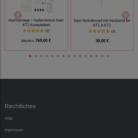
Alarmanlage + Außensirene baer
baer Notrufknopf mit Halsband für
KT2 Komplettset
KT1 & KT2
(2)
(2)
769,00 €
39,00 €
899,00 €
Rechtliches
AGB
Impressum