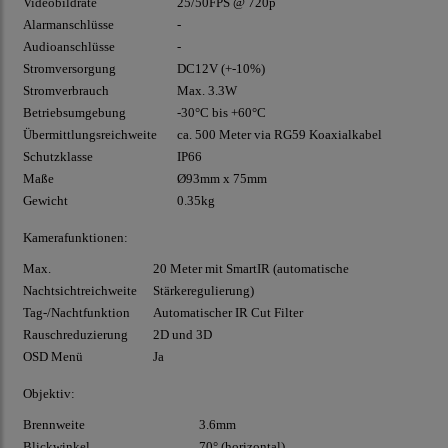
Videobildrate
25/50FPS @ 720p
Alarmanschlüsse
-
Audioanschlüsse
-
Stromversorgung
DC12V (+-10%)
Stromverbrauch
Max. 3.3W
Betriebsumgebung
-30°C bis +60°C
Übermittlungsreichweite
ca. 500 Meter via
RG59
Koaxialkabel
Schutzklasse
IP66
Maße
Ø93mm x 75mm
Gewicht
0.35kg
Kamerafunktionen:
Max.
20 Meter mit SmartIR (automatische
Nachtsichtreichweite
Stärkeregulierung)
Tag-/Nachtfunktion
Automatischer IR Cut Filter
Rauschreduzierung
2D und 3D
OSD
Menü
Ja
Objektiv:
Brennweite
3.6mm
Blickwinkel
70° (horizontal)