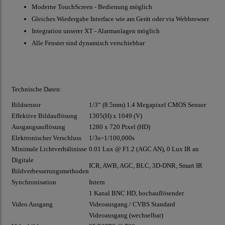
Moderne TouchScreen - Bedienung möglich
Gleiches Wiedergabe Interface wie am Gerät oder via Webbrowser
Integration unserer XT - Alarmanlagen möglich
Alle Fenster sind dynamisch verschiebbar
Technische Daten:
Bildsensor
1/3“ (8.5mm) 1.4 Megapixel
CMOS
Sensor
Effektive Bildauflösung
1305(H) x 1049 (V)
Ausgangsauflösung
1280 x 720 Pixel (HD)
Elektronischer Verschluss
1/3s~1/100,000s
Minimale Lichtverhältnisse
0.01
Lux
@ F1.2 (
AGC
AN), 0
Lux
IR an
Digitale
ICR,
AWB
,
AGC
,
BLC
, 3D-DNR, Smart IR
Bildverbesserungsmethoden
Synchronisation
Intern
1 Kanal BNC HD, hochauflösender
Video Ausgang
Videoausgang / CVBS Standard
Videoausgang (wechselbar)