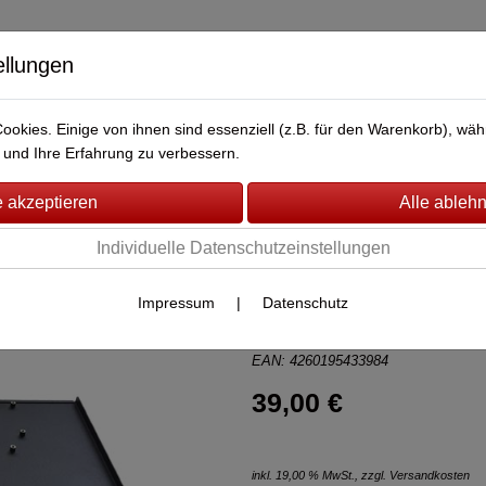
ellungen
okies. Einige von ihnen sind essenziell (z.B. für den Warenkorb), w
BERWACHUNG
FAHRZEUG-ÜBERWACHUNG
BRANDMEL
und Ihre Erfahrung zu verbessern.
Individuelle Datenschutzeinstellungen
Lupus Rackhal
Impressum
|
Datenschutz
Artikel-Nr.:
13531
von Lupus Electronics GmbH
EAN: 4260195433984
39,00 €
inkl. 19,00 % MwSt., zzgl.
Versandkosten