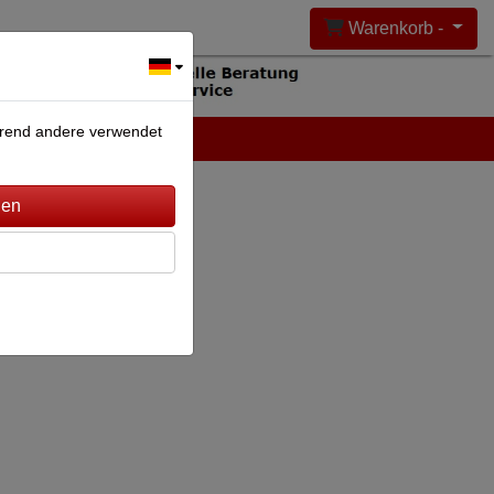
Warenkorb -
ährend andere verwendet
DEANLAGEN
KONTAKT
terung