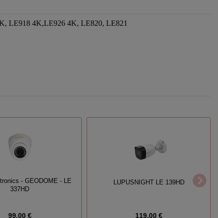
 4K, LE918 4K,LE926 4K, LE820, LE821
ctronics - GEODOME - LE
LUPUSNIGHT LE 139HD
337HD
99,00 €
119,00 €