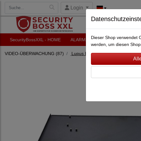
Login
Datenschutzeinst
Dieser Shop verwendet Co
SecurityBossXXL - HOME
ALARMANLAGEN
VIDEO-Ü
werden, um diesen Shop 
VIDEO-ÜBERWACHUNG
(87)
Lupus Electronics
(70)