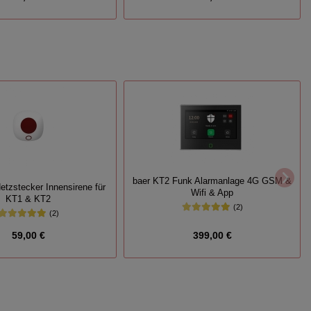
baer KT2 Funk Alarmanlage 4G GSM &
etzstecker Innensirene für
Wifi & App
KT1 & KT2
(2)
(2)
59,00 €
399,00 €