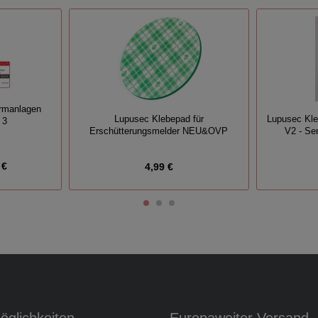
rmanlagen
Lupusec Klebepad für
Lupusec Kle
 3
Erschütterungsmelder NEU&OVP
V2 - S
 €
4,99 €