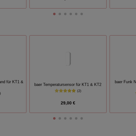
and für KT1 &
baer Funk N
baer Temperatursensor für KT1 & KT2
(2)
)
29,00 €