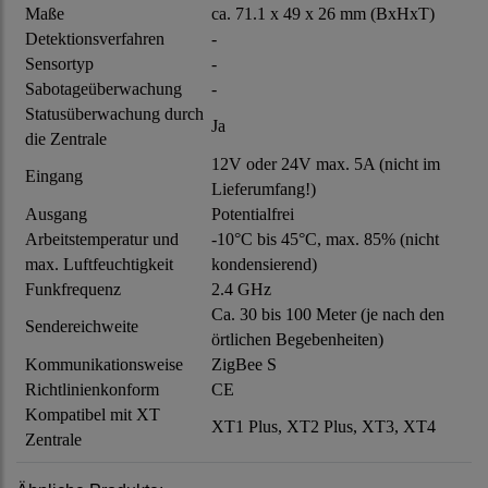
Maße
ca. 71.1 x 49 x 26 mm (BxHxT)
Detektionsverfahren
-
Sensortyp
-
Sabotageüberwachung
-
Statusüberwachung durch
Ja
die Zentrale
12V oder 24V max. 5A (nicht im
Eingang
Lieferumfang!)
Ausgang
Potentialfrei
Arbeitstemperatur und
-10°C bis 45°C, max. 85% (nicht
max. Luftfeuchtigkeit
kondensierend)
Funkfrequenz
2.4 GHz
Ca. 30 bis 100 Meter (je nach den
Sendereichweite
örtlichen Begebenheiten)
Kommunikationsweise
ZigBee S
Richtlinienkonform
CE
Kompatibel mit XT
XT1 Plus, XT2 Plus, XT3, XT4
Zentrale