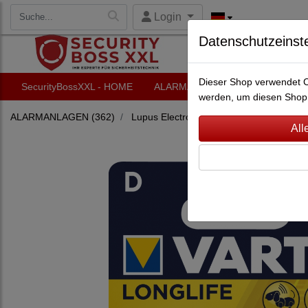
Login
Datenschutzeinst
Dieser Shop verwendet Co
SecurityBossXXL - HOME
ALARMANLAGEN
VIDEO-Ü
werden, um diesen Shop 
ALARMANLAGEN
(362)
Lupus Electronics
(228)
Zubehör für