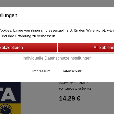
ellungen
okies. Einige von ihnen sind essenziell (z.B. für den Warenkorb), w
BERWACHUNG
FAHRZEUG-ÜBERWACHUNG
BRANDMEL
und Ihre Erfahrung zu verbessern.
 Lupus XT
(147)
Individuelle Datenschutzeinstellungen
Lupusec Batter
NEU&OVP
Impressum
|
Datenschutz
Artikel-Nr.:
12304-2
von Lupus Electronics
14,29 €