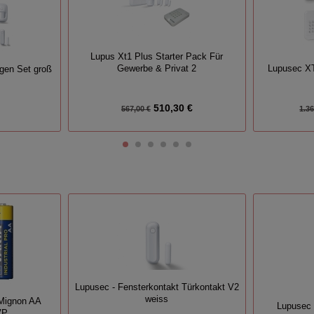
Lupus Xt1 Plus Starter Pack Für
Gewerbe & Privat 2
Lupusec XT
gen Set groß
510,30 €
567,00 €
1.36
Lupusec - Fensterkontakt Türkontakt V2
weiss
 Mignon AA
Lupusec 
VP