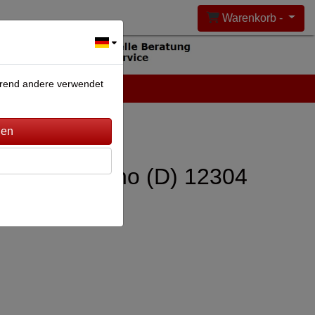
Warenkorb -
ährend andere verwendet
DEANLAGEN
KONTAKT
ie Alkali Mono (D) 12304