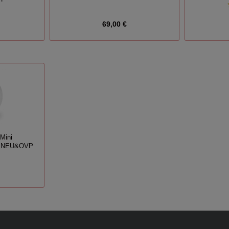
69,00 €
Mini
34 NEU&OVP