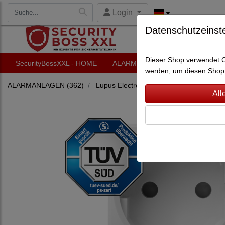
Login
Datenschutzeinst
Dieser Shop verwendet Co
SecurityBossXXL - HOME
ALARMANLAGEN
VIDEO-Ü
werden, um diesen Shop 
ALARMANLAGEN
(362)
Lupus Electronics
(228)
Lupusec XT2