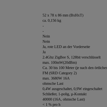
52 x 78 x 86 mm (BxHxT)
ca. 0,156 kg
-
-
Nein
Nein
Ja, rote LED an der Vorderseite
Ja
2.4Ghz ZigBee S, 128bit verschlüsselt
max. 100mW(20dBm)
Ca. 30 bis 100 Meter (je nach den örtlich
FM (SRD Category 2)
max. 3680W 16A
ohmsche Last
0,4W ausgeschaltet, 0,9W eingeschaltet
Schließer, 1-polig, µ-Kontakt
40000 (16A, ohmsche Last)
< 1 % pro h