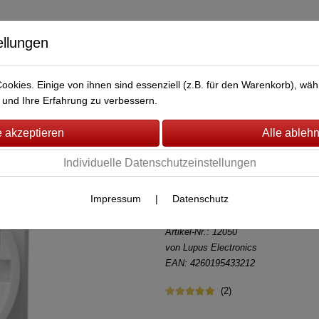
ellungen
okies. Einige von ihnen sind essenziell (z.B. für den Warenkorb), w
BERWACHUNG
FAHRZEUG-ÜBERWACHUNG
BRANDMEL
und Ihre Erfahrung zu verbessern.
 Plus
(73)
Individuelle Datenschutzeinstellungen
Lupusec Funks
und ZigBee Re
Impressum
|
Datenschutz
Artikel-Nr.:
12050
von Lupus Electronics
EAN: 4260195433212
(2)