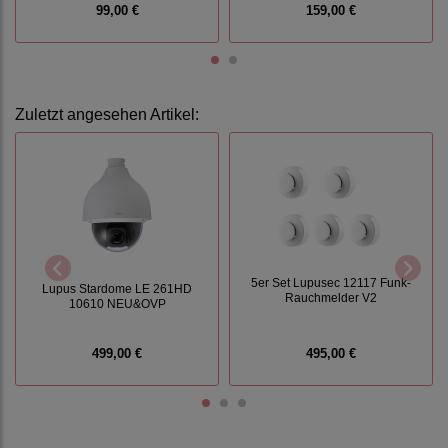
99,00 €
159,00 €
Zuletzt angesehen Artikel:
5er Set Lupusec 12117 Funk-
Lupus Stardome LE 261HD
Rauchmelder V2
10610 NEU&OVP
499,00 €
495,00 €