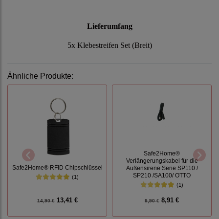
Lieferumfang
5x Klebestreifen Set (Breit)
Ähnliche Produkte:
Safe2Home®
Verlängerungskabel für die
Safe2Home® RFID Chipschlüssel
Außensirene Serie SP110 /
SP210 /SA100/ OTTO
(1)
(1)
13,41 €
8,91 €
14,90 €
9,90 €