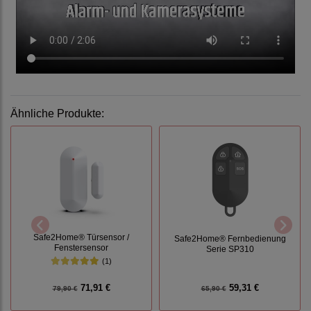
Ähnliche Produkte:
Safe2Home® Türsensor /
Safe2Home® Fernbedienung
Fenstersensor
Serie SP310
(1)
71,91 €
59,31 €
79,90 €
65,90 €