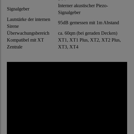
Interner akustischer Piezo-
Signalgeber
Signalgeber
Lautstärke der internen
95dB gemessen mit 1m Abstand
Sirene
Überwachungsbereich
ca. 60qm (bei geraden Decken)
Kompatibel mit XT
XT1, XT1 Plus, XT2, XT2 Plus,
Zentrale
XT3, XT4