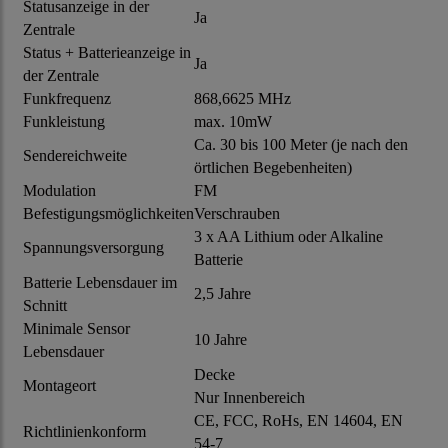
Statusanzeige in der
Ja
Zentrale
Status + Batterieanzeige in
Ja
der Zentrale
Funkfrequenz
868,6625 MHz
Funkleistung
max. 10mW
Ca. 30 bis 100 Meter (je nach den
Sendereichweite
örtlichen Begebenheiten)
Modulation
FM
Befestigungsmöglichkeiten
Verschrauben
3 x AA Lithium oder Alkaline
Spannungsversorgung
Batterie
Batterie Lebensdauer im
2,5 Jahre
Schnitt
Minimale Sensor
10 Jahre
Lebensdauer
Decke
Montageort
Nur Innenbereich
CE, FCC, RoHs, EN 14604, EN
Richtlinienkonform
54-7