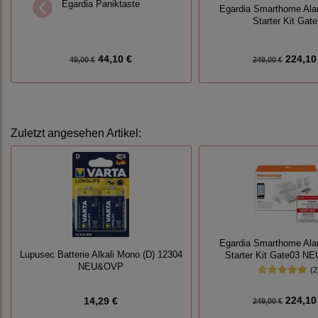
Egardia Paniktaste
Egardia Smarthome Ala
Starter Kit Gate
44,10 €
224,10
49,00 €
249,00 €
Zuletzt angesehen Artikel:
Egardia Smarthome Ala
Lupusec Batterie Alkali Mono (D) 12304
Starter Kit Gate03 N
NEU&OVP
(2
224,10
14,29 €
249,00 €