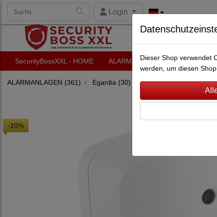
Login
Datenschutzeinst
Dieser Shop verwendet Co
SecurityBossXXL - HOME
ALARMANLAGEN
VIDEO-Ü
werden, um diesen Shop 
ALARMANLAGEN
(361)
Egardia
(30)
Egardia - Alle Artikel
(12
-10%