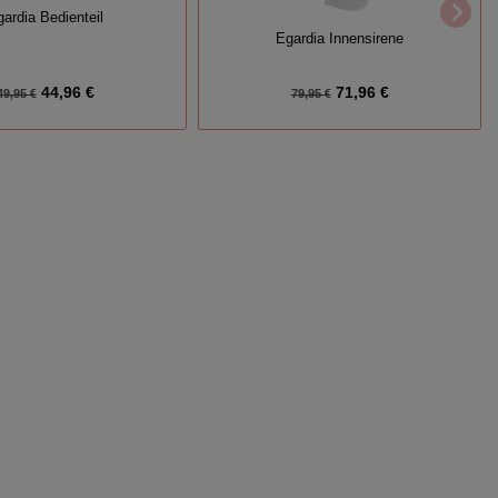
ardia Bedienteil
Egardia Innensirene
44,96 €
71,96 €
49,95 €
79,95 €