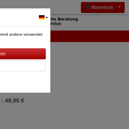
Warenkorb -
ährend andere verwendet
DEANLAGEN
KONTAKT
gungsmelder
 : 49,95 €