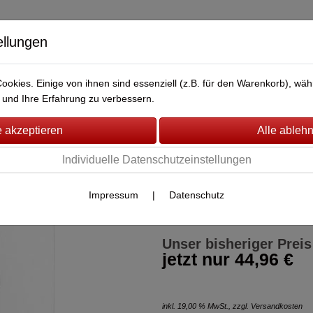
ellungen
okies. Einige von ihnen sind essenziell (z.B. für den Warenkorb), w
BERWACHUNG
FAHRZEUG-ÜBERWACHUNG
BRANDMEL
und Ihre Erfahrung zu verbessern.
)
Individuelle Datenschutzeinstellungen
Egardia Bewe
Impressum
|
Datenschutz
Artikel-Nr.:
EG04042-02
von Egardia
Unser bisheriger Preis
jetzt nur
44,96 €
inkl. 19,00 % MwSt., zzgl.
Versandkosten