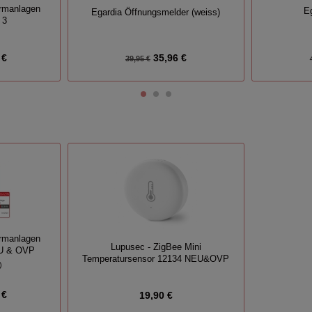
rmanlagen
Eg
Egardia Öffnungsmelder (weiss)
 3
 €
35,96 €
39,95 €
rmanlagen
Lupusec - ZigBee Mini
EU & OVP
Temperatursensor 12134 NEU&OVP
)
 €
19,90 €