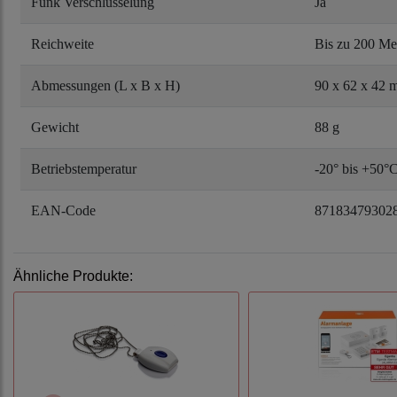
Funk Verschlüsselung
Ja
Reichweite
Bis zu 200 Me
Abmessungen (L x B x H)
90 x 62 x 42
Gewicht
88 g
Betriebstemperatur
-20° bis +50°
EAN-Code
87183479302
Ähnliche Produkte: