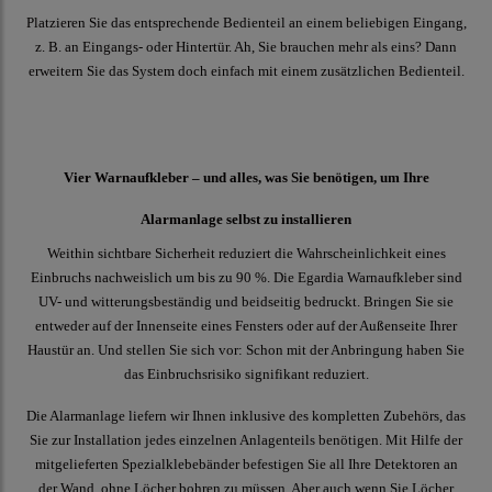
Platzieren Sie das entsprechende Bedienteil an einem beliebigen Eingang,
z. B. an Eingangs- oder Hintertür. Ah, Sie brauchen mehr als eins? Dann
erweitern Sie das System doch einfach mit einem zusätzlichen Bedienteil.
Vier Warnaufkleber – und alles, was Sie benötigen, um Ihre
Alarmanlage selbst zu installieren
Weithin sichtbare Sicherheit reduziert die Wahrscheinlichkeit eines
Einbruchs nachweislich um bis zu 90 %. Die Egardia Warnaufkleber sind
UV- und witterungsbeständig und beidseitig bedruckt. Bringen Sie sie
entweder auf der Innenseite eines Fensters oder auf der Außenseite Ihrer
Haustür an. Und stellen Sie sich vor: Schon mit der Anbringung haben Sie
das Einbruchsrisiko signifikant reduziert.
Die Alarmanlage liefern wir Ihnen inklusive des kompletten Zubehörs, das
Sie zur Installation jedes einzelnen Anlagenteils benötigen. Mit Hilfe der
mitgelieferten Spezialklebebänder befestigen Sie all Ihre Detektoren an
der Wand, ohne Löcher bohren zu müssen. Aber auch wenn Sie Löcher