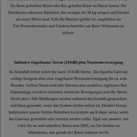
Sie Ihren geliebten Hund oder Ihre geliebte Katze zu Hause lassen. Die
Detektoren erkennen Haustiere, die weniger als 38 kg wiegen und kleiner
als einen Meter sind. Falls Ihr Haustier größer ist, empfehlen wir
Tür-/Fensterkontakte und Glasbruchmelder, um Ihren Wohnraum zu
sichern.
Inklusive eingebauter Sirene (104dB) plus Notstromversorgung
Im Alarmfall ertönt sofort die laute 104-dB-Sirene. Das Egardia Gateway
verfügt übrigens über eine eingebaute Notstromversorgung für ca. acht
Stunden. Sollten Strom und/oder Internet also ausfallen, registriert Ihre
Alarmanlage trotzdem weiterhin sämtliche Bewegungen und die Sirene
bleibt aktiv. Alle Meldungen werden während des Ausfalls gespeichert
und dann gesendet, wenn das System wieder online ist. Darüber hinaus
funktioniert unsere Online-Notrufservicezentrale auch dann weiter, wenn
das Gateway gestohlen oder zerstört werden sollte. Egal was passiert: wir
rufen Sie an und schreiben Ihnen eine SMS, um Sie darüber zu
informieren, was gerade bei Ihnen zuhause los ist.