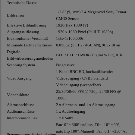
Technische Daten:
1/2.8" (9,1mm) 2.4 Megapixel Sony Exmor
Bildsensor
CMOS
Sensor
Effektive Bildauflösung
1920(H) x 1080 (V)
Ausgangsauflösung
1920 x 1080 Pixel (FullHD 1080p)
Elektronischer Verschluß
1/3s~1/100,000s
Minimale Lichtverhältnisse
0.05
Lux
@ F1.2 (
AGC
AN), 0
Lux
IR an
Digitale
BLC
/ HLC / D
WDR
(Digital
WDR
), ICR
Bildverbesserungsmethoden
Scanning System
Progressive
1 Kanal BNC HD, hochauflösender
Video Ausgang
Videoausgang / CVBS Standard
Videoausgang (wechselbar)
25/30/50/60 FPS @ 720p, 25/30 FPS @
Videobildrate
1080p
Alarmanschlüsse
2 x Alarmein- und 1 x Alarmausgang
Audioanschlüsse
1 x Audioeingang
Interfaceanschluss
1 x RS485
Pan: 0° ~ 360° endless; Tilt: -10° ~ 90°,
auto flip 180°, Manuell: Pan: 0.1° ~350° /s;
Steuerungsgeschwindigkeiten