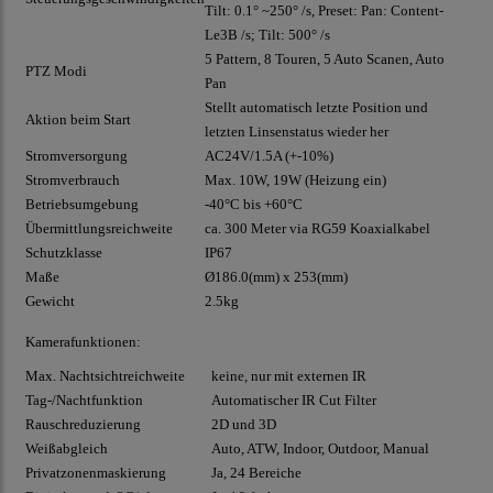
Tilt: 0.1° ~250° /s, Preset: Pan: Content-
Le3B /s; Tilt: 500° /s
5 Pattern, 8 Touren, 5 Auto Scanen, Auto
PTZ Modi
Pan
Stellt automatisch letzte Position und
Aktion beim Start
letzten Linsenstatus wieder her
Stromversorgung
AC24V/1.5A (+-10%)
Stromverbrauch
Max. 10W, 19W (Heizung ein)
Betriebsumgebung
-40°C bis +60°C
Übermittlungsreichweite
ca. 300 Meter via
RG59
Koaxialkabel
Schutzklasse
IP67
Maße
Ø186.0(mm) x 253(mm)
Gewicht
2.5kg
Kamerafunktionen:
Max. Nachtsichtreichweite
keine, nur mit externen IR
Tag-/Nachtfunktion
Automatischer IR Cut Filter
Rauschreduzierung
2D und 3D
Weißabgleich
Auto, ATW, Indoor, Outdoor, Manual
Privatzonenmaskierung
Ja, 24 Bereiche