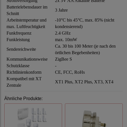
Stromversorgung
2x 3V AA Alkaline Batterie
Batterielebensdauer im
3 Jahre
Schnitt
Arbeitstemperatur und
-10°C bis 45°C, max. 85% (nicht
max. Luftfeuchtigkeit
kondensierend)
Funkfrequenz
2.4 GHz
Funkleistung
max. 10mW
Ca. 30 bis 100 Meter (je nach den
Sendereichweite
örtlichen Begebenheiten)
Kommunikationsweise
ZigBee S
Schutzklasse
-
Richtlinienkonform
CE, FCC, RoHs
Kompatibel mit XT
XT1 Plus, XT2 Plus, XT3, XT4
Zentrale
Ähnliche Produkte: