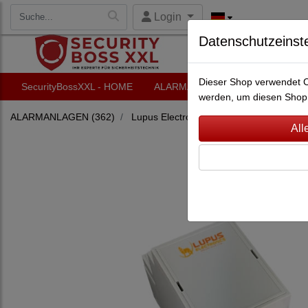
Login
Datenschutzeinst
Dieser Shop verwendet Co
SecurityBossXXL - HOME
ALARMANLAGEN
VIDEO-Ü
werden, um diesen Shop 
ALARMANLAGEN
(362)
Lupus Electronics
(228)
Lupusec XT1