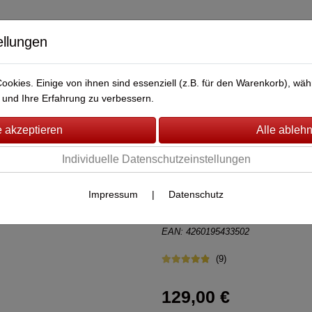
ellungen
okies. Einige von ihnen sind essenziell (z.B. für den Warenkorb), w
BERWACHUNG
FAHRZEUG-ÜBERWACHUNG
BRANDMEL
und Ihre Erfahrung zu verbessern.
 Plus
(74)
Individuelle Datenschutzeinstellungen
Lupusec DIN2 
Impressum
|
Datenschutz
Artikel-Nr.:
12063
von Lupus Electronics
EAN: 4260195433502
(9)
129,00 €