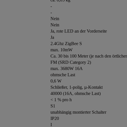
-
-
Nein
Nein
Ja, rote LED an der Vorderseite
Ja
2.4Ghz ZigBee S
max. 10mW
Ca. 30 bis 100 Meter (je nach den örtlich
FM (SRD Category 2)
max. 3680W 16A
ohmsche Last
0,6 W
Schließer, 1-polig, µ-Kontakt
40000 (16A, ohmsche Last)
< 1 % pro h
S1
unabhängig montierter Schalter
IP20
I