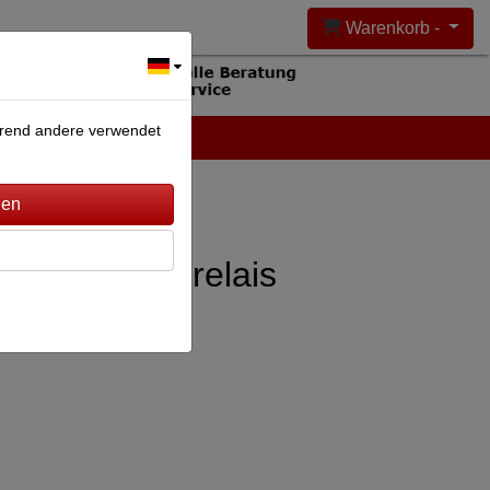
Warenkorb -
ährend andere verwendet
DEANLAGEN
KONTAKT
Hutschienenrelais