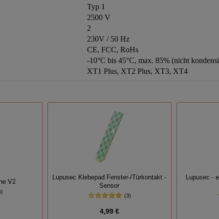
Typ 1
2500 V
2
230V / 50 Hz
CE, FCC, RoHs
-10°C bis 45°C, max. 85% (nicht kondensi
XT1 Plus, XT2 Plus, XT3, XT4
Lupusec Klebepad Fenster-/Türkontakt -
Lupusec - e
ne V2
Sensor
6)
(3)
4,99 €