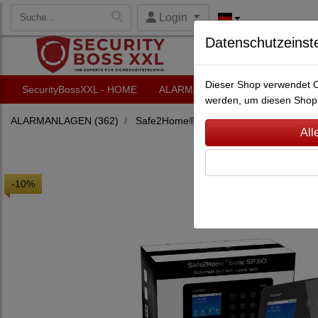
Login
Datenschutzeinst
Dieser Shop verwendet Co
SecurityBossXXL - HOME
ALARMANLAGEN
VIDEO-Ü
werden, um diesen Shop 
ALARMANLAGEN
(362)
Safe2Home®
(53)
Safe2Home® Alar
-10%