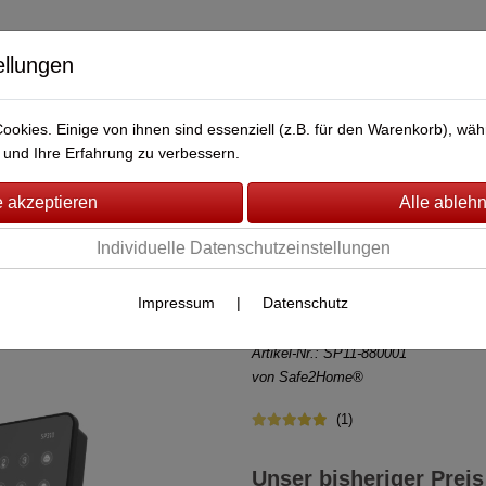
ellungen
okies. Einige von ihnen sind essenziell (z.B. für den Warenkorb), w
BERWACHUNG
FAHRZEUG-ÜBERWACHUNG
BRANDMEL
und Ihre Erfahrung zu verbessern.
msystem SP310
(22)
Individuelle Datenschutzeinstellungen
Safe2Home® Fu
SP310 GSM Al
Impressum
|
Datenschutz
Artikel-Nr.:
SP11-880001
von Safe2Home®
(1)
Unser bisheriger Preis