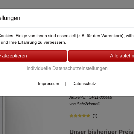
ellungen
okies. Einige von ihnen sind essenziell (z.B. für den Warenkorb), w
BERWACHUNG
FAHRZEUG-ÜBERWACHUNG
BRANDMEL
und Ihre Erfahrung zu verbessern.
msystem SP310
(22)
Individuelle Datenschutzeinstellungen
Safe2Home® Fu
Basis der Saf
Impressum
|
Datenschutz
Artikel-Nr.:
SP11-880009
von Safe2Home®
(1)
Unser bisheriger Preis