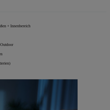
ußen + Innenbereich
d Outdoor
en
terien)