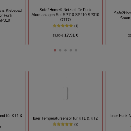
Safe2Home® Netzteil für Funk
anz Klebepad
Safe2Hom
Alarmanlagen Set SP110 SP210 SP310
sor Funk
Smart
OTTO
 SP310
(1)
17,91 €
19,90 €
2
and für KT1 &
baer Funk N
baer Temperatursensor für KT1 & KT2
(2)
)