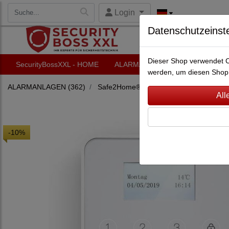
Login
Datenschutzeinst
Dieser Shop verwendet Co
SecurityBossXXL - HOME
ALARMANLAGEN
VIDEO-Ü
werden, um diesen Shop 
ALARMANLAGEN
(362)
Safe2Home®
(53)
Safe2Home® Alar
-10%