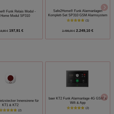
Safe2Home® Funk Alarmanlagen
e® Funk Relais Modul -
Komplett-Set SP310 GSM Alarmsystem
 Home Modul SP310
(1)
197,91 €
2.249,10 €
19,90 €
2.499,00 €
baer KT2 Funk Alarmanlage 4G GSM &
etzstecker Innensirene für
Wifi & App
KT1 & KT2
(2)
(2)