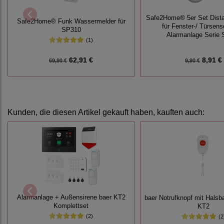
Safe2Home® 5er Set Dist
Safe2Home® Funk Wassermelder für
für Fenster-/ Türsen
SP310
Alarmanlage Serie
(1)
62,91 €
8,91 €
69,90 €
9,90 €
Kunden, die diesen Artikel gekauft haben, kauften auch:
Alarmanlage + Außensirene baer KT2
baer Notrufknopf mit Halsb
Komplettset
KT2
(2)
(2